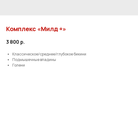
Комплекс «Милд +»
3 800
р.
Классическое/среднее/глубокое бикини
Подмышечные впадины
Голени