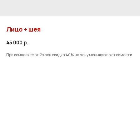
Лицо + шея
45 000
р.
При комплексе от 2х зон скидка 40% на зону меньшую по стоимости