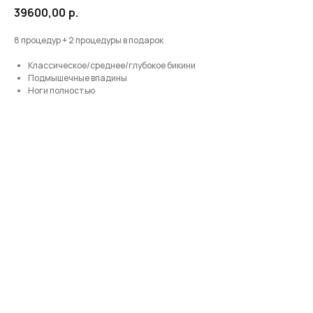
39600,00
р.
8 процедур + 2 процедуры в подарок
Классическое/среднее/глубокое бикини
Подмышечные впадины
Ноги полностью